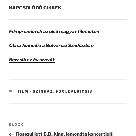
KAPCSOLÓDÓ CIKKEK
Filmpremierek az első magyar filmhéten
Olasz komédia a Belvárosi Színházban
Keresik az év szavát
KATEGÓRIÁK
FILM - SZÍNHÁZ
,
FŐOLDALKICSI3
Bejegyzés
ELŐZŐ
Korábbi
navigáció
bejegyzés
Rosszul lett B.B. King, lemondta koncertjeit