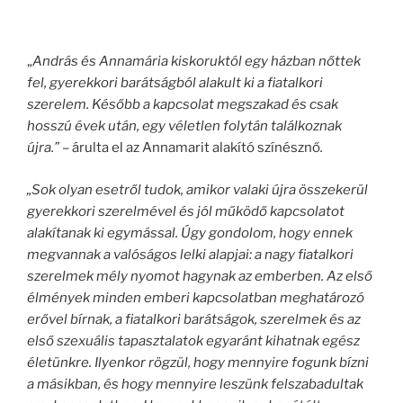
„
András és Annamária kiskoruktól egy házban nőttek
fel, gyerekkori barátságból alakult ki a fiatalkori
szerelem. Később a kapcsolat megszakad és csak
hosszú évek után, egy véletlen folytán találkoznak
újra.” –
árulta el az Annamarit alakító színésznő
.
„Sok olyan esetről tudok, amikor valaki újra összekerül
gyerekkori szerelmével és jól működő kapcsolatot
alakítanak ki egymással. Úgy gondolom, hogy ennek
megvannak a valóságos lelki alapjai: a nagy fiatalkori
szerelmek mély nyomot hagynak az emberben. Az első
élmények minden emberi kapcsolatban meghatározó
erővel bírnak, a fiatalkori barátságok, szerelmek és az
első szexuális tapasztalatok egyaránt kihatnak egész
életünkre. Ilyenkor rögzül, hogy mennyire fogunk bízni
a másikban, és hogy mennyire leszünk felszabadultak