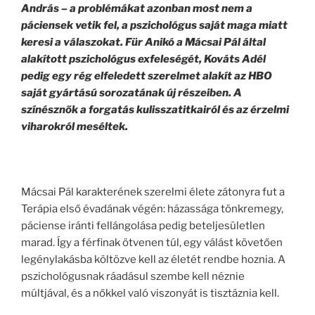
András – a problémákat azonban most nem a
páciensek vetik fel, a pszichológus saját maga miatt
keresi a válaszokat. Für Anikó a Mácsai Pál által
alakított pszichológus exfeleségét, Kováts Adél
pedig egy rég elfeledett szerelmet alakít az HBO
saját gyártású sorozatának új részeiben. A
színésznők a forgatás kulisszatitkairól és az érzelmi
viharokról meséltek.
Mácsai Pál karakterének szerelmi élete zátonyra fut a
Terápia első évadának végén: házassága tönkremegy,
páciense iránti fellángolása pedig beteljesületlen
marad. Így a férfinak ötvenen túl, egy válást követően
legénylakásba költözve kell az életét rendbe hoznia. A
pszichológusnak ráadásul szembe kell néznie
múltjával, és a nőkkel való viszonyát is tisztáznia kell.