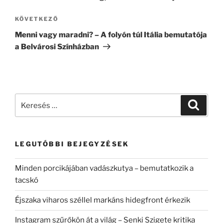
KÖVETKEZŐ
Következő
bejegyzés
Menni vagy maradni? – A folyón túl Itália bemutatója
a Belvárosi Színházban
Keresés
Keresé
a
következő
kifejezésre:
LEGUTÓBBI BEJEGYZÉSEK
Minden porcikájában vadászkutya – bemutatkozik a
tacskó
Éjszaka viharos széllel markáns hidegfront érkezik
Instagram szűrőkön át a világ – Senki Szigete kritika