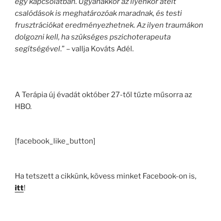
egy kapcsolatban. Ugyanakkor az ilyenkor átélt
csalódások is meghatározóak maradnak, és testi
frusztrációkat eredményezhetnek. Az ilyen traumákon
dolgozni kell, ha szükséges pszichoterapeuta
segítségével
.” – vallja Kováts Adél.
A Terápia új évadát október 27-től tűzte műsorra az
HBO.
[facebook_like_button]
Ha tetszett a cikkünk, kövess minket Facebook-on is,
itt
!