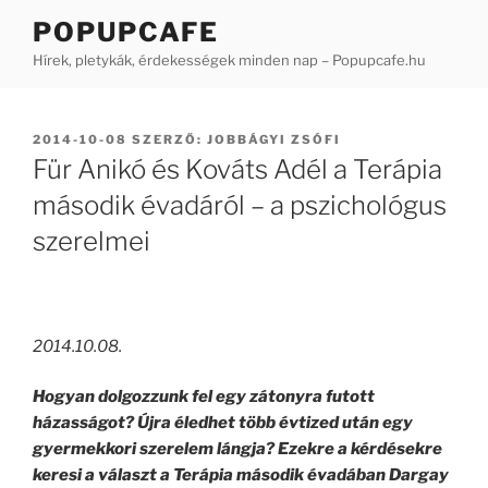
Tartalomhoz
POPUPCAFE
Hírek, pletykák, érdekességek minden nap – Popupcafe.hu
BEKÜLDVE:
2014-10-08
SZERZŐ:
JOBBÁGYI ZSÓFI
Für Anikó és Kováts Adél a Terápia
második évadáról – a pszichológus
szerelmei
2014.10.08.
Hogyan dolgozzunk fel egy zátonyra futott
házasságot? Újra éledhet több évtized után egy
gyermekkori szerelem lángja? Ezekre a kérdésekre
keresi a választ a Terápia második évadában Dargay