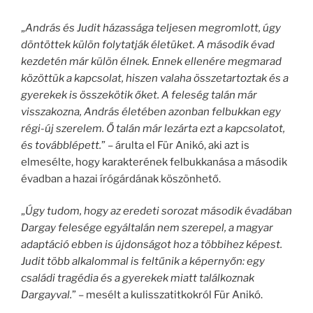
„
András és Judit házassága teljesen megromlott, úgy
döntöttek külön folytatják életüket. A második évad
kezdetén már külön élnek. Ennek ellenére megmarad
közöttük a kapcsolat, hiszen valaha összetartoztak és a
gyerekek is összekötik őket. A feleség talán már
visszakozna, András életében azonban felbukkan egy
régi-új szerelem. Ő talán már lezárta ezt a kapcsolatot,
és továbblépett.
” – árulta el Für Anikó, aki azt is
elmesélte, hogy karakterének felbukkanása a második
évadban a hazai írógárdának köszönhető.
„
Úgy tudom, hogy az eredeti sorozat második évadában
Dargay felesége egyáltalán nem szerepel, a magyar
adaptáció ebben is újdonságot hoz a többihez képest.
Judit több alkalommal is feltűnik a képernyőn: egy
családi tragédia és a gyerekek miatt találkoznak
Dargayval.
” – mesélt a kulisszatitkokról Für Anikó.