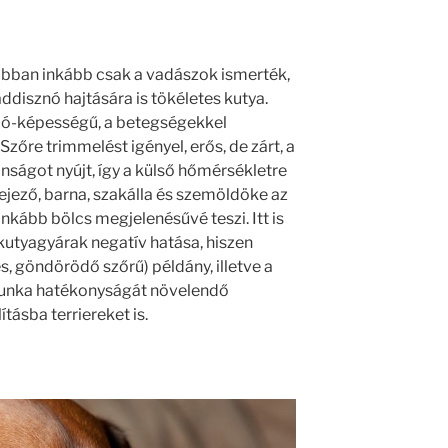
ábban inkább csak a vadászok ismerték,
ddisznó hajtására is tökéletes kutya.
ló-képességű, a betegségekkel
őre trimmelést igényel, erős, de zárt, a
nságot nyújt, így a külső hőmérsékletre
ejező, barna, szakálla és szemöldöke az
nkább bölcs megjelenésűvé teszi. Itt is
kutyagyárak negatív hatása, hiszen
s, göndörödő szőrű) példány, illetve a
munka hatékonyságát növelendő
tásba terriereket is.