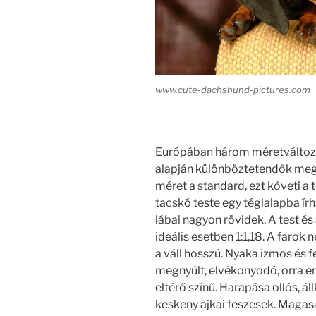
www.cute-dachshund-pictures.com
Európában három méretváltoza
alapján különböztetendők meg.
méret a standard, ezt követi a 
tacskó teste egy téglalapba ír
lábai nagyon rövidek. A test 
ideális esetben 1:1,18. A farok n
a váll hosszú. Nyaka izmos és fe
megnyúlt, elvékonyodó, orra er
eltérő színű. Harapása ollós, á
keskeny ajkai feszesek. Magasa