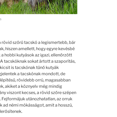
m
a rövid szőrű tacskó a legismertebb, bár
ak, hiszen amellett, hogy egyre kevésbé
 a hobbi kutyások az igazi, ellenőrzött
 A tacskóknak sokat ártott a szaporítás,
 kicsit is tacskónak tűnő kutyák
jelentek a tacskónak mondott, de
elépítésű, rövidebb orrú, magasabban
dek, akiket a köznyelv még mindig
ány viszont kecses, a rövid szőre szépen
ú. Fejformájuk utánozhatatlan, az orruk
k ad némi mókásságot, amit a hosszú,
lerősítenek.