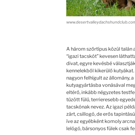
www.desertvalleydachshundclub.co
A három szőrtípus közül talán 
“igazi tacskót” kevesen láthatt
divat, egyre kevésbé választják
kennelekből kikerülő kutyákat.
nagyon felhígult az állomány, a
kutyagyártásba vonásával meg
eltérő, inkább négyzetes testf
tűzött fülű, terrieresebb egye
tacskónak nevez. Az igazi péld
zárt, csillogó, de erős tapintás
íve az egyébként komoly arcna
lelógó, bársonyos fülek csak fe