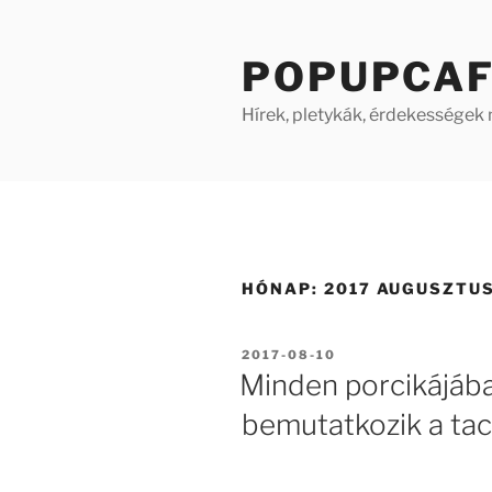
Tartalomhoz
POPUPCA
Hírek, pletykák, érdekességek
HÓNAP: 2017 AUGUSZTU
BEKÜLDVE:
2017-08-10
Minden porcikájáb
bemutatkozik a ta