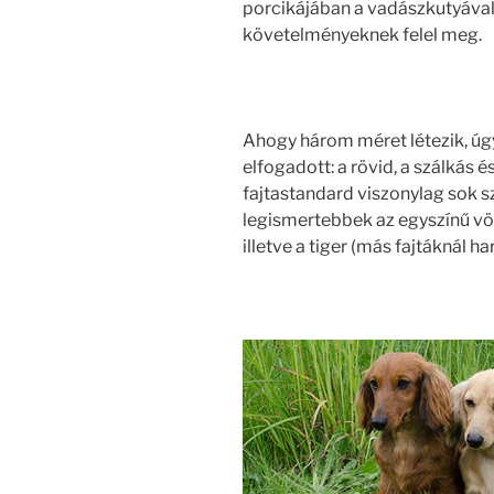
porcikájában a vadászkutyáva
követelményeknek felel meg.
Ahogy három méret létezik, úg
elfogadott: a rövid, a szálkás 
fajtastandard viszonylag sok s
legismertebbek az egyszínű vör
illetve a tiger (más fajtáknál h