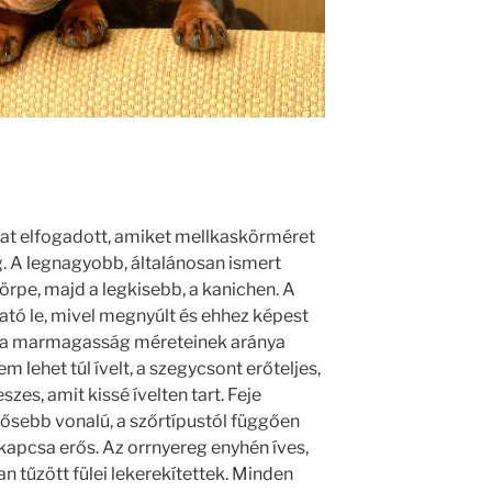
t elfogadott, amiket mellkaskörméret
 A legnagyobb, általánosan ismert
törpe, majd a legkisebb, a kanichen. A
ható le, mivel megnyúlt és ehhez képest
és a marmagasság méreteinek aránya
em lehet túl ívelt, a szegycsont erőteljes,
szes, amit kissé ívelten tart. Feje
ősebb vonalú, a szőrtípustól függően
llkapcsa erős. Az orrnyereg enyhén íves,
n tűzött fülei lekerekítettek. Minden