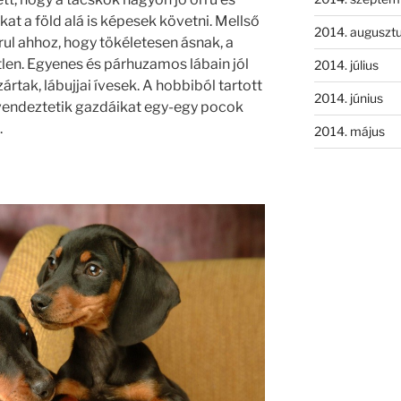
at a föld alá is képesek követni. Mellső
2014. auguszt
ul ahhoz, hogy tökéletesen ásnak, a
len. Egyenes és párhuzamos lábain jól
2014. július
ártak, lábujjai ívesek. A hobbiból tartott
2014. június
vendeztetik gazdáikat egy-egy pocok
.
2014. május