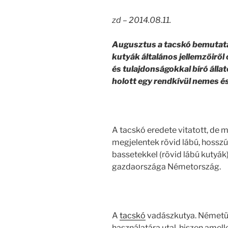
zd – 2014.08.11.
Augusztus a tacskó bemutatá
kutyák általános jellemzőiről
és tulajdonságokkal bíró álla
holott egy rendkívül nemes és 
A tacskó eredete vitatott, de 
megjelentek rövid lábú, hosszú 
bassetekkel (rövid lábú kutyák
gazdaországa Németország.
A
tacskó
vadászkutya. Németül 
használatára utal, hiszen amell