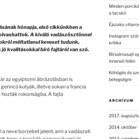
Minden porcik
a tacskó
Éjszaka viharos
sának hónapja, első cikkünkben a
 olvashattok. A kiváló vadászösztönnel
Instagram szűrő
tokról méltatlanul keveset tudunk,
kritika
jó kvalitásokkal bíró fajtáról van szó.
Birsalmasajt eg
innenső felén
Köhögés és sze
már az egyiptomi ábrázolásban is
betegségre
gerincű kutyák, illetve sokan a francia
) hozták rokonságba. A fajta
ARCHÍVUM
2017. auguszt
2014. október
a neve borzebet jelent, ami a vadászati
ett, hogy a tacskók nagyon jó orrú és
2014. szeptem