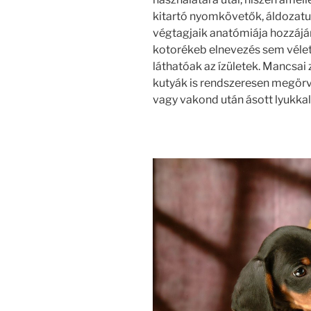
kitartó nyomkövetők, áldozatuk
végtagjaik anatómiája hozzájár
kotorékeb elnevezés sem vélet
láthatóak az ízületek. Mancsai z
kutyák is rendszeresen megör
vagy vakond után ásott lyukkal