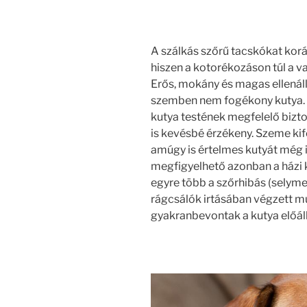
A szálkás szőrű tacskókat kor
hiszen a kotorékozáson túl a va
Erős, mokány és magas ellenál
szemben nem fogékony kutya. Sz
kutya testének megfelelő bizto
is kevésbé érzékeny. Szeme kif
amúgy is értelmes kutyát még i
megfigyelhető azonban a házi 
egyre több a szőrhibás (selyme
rágcsálók irtásában végzett 
gyakranbevontak a kutya előállí