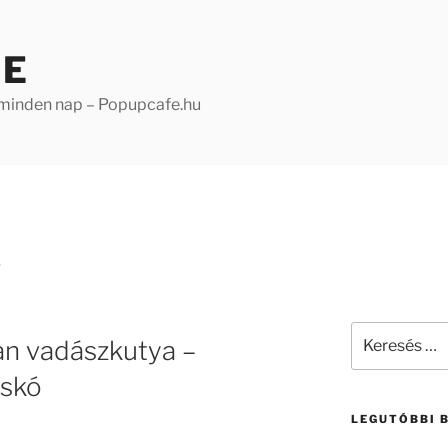
FE
 minden nap – Popupcafe.hu
S
Keresés
an vadászkutya –
a
következő
cskó
kifejezésre:
LEGUTÓBBI 