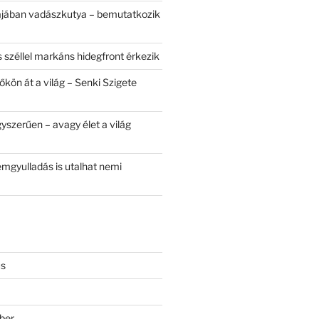
ájában vadászkutya – bemutatkozik
 széllel markáns hidegfront érkezik
kön át a világ – Senki Szigete
yszerűen – avagy élet a világ
mgyulladás is utalhat nemi
us
ber