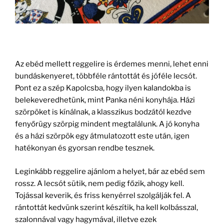
Az ebéd mellett reggelire is érdemes menni, lehet enni
bundáskenyeret, többféle rántottát és jóféle lecsót.
Pont ez a szép Kapolcsba, hogy ilyen kalandokba is
belekeveredhetünk, mint Panka néni konyhája. Házi
szörpöket is kínálnak, a klasszikus bodzától kezdve
fenyőrügy szörpig mindent megtalálunk. A jó konyha
és a házi szörpök egy átmulatozott este után, igen
hatékonyan és gyorsan rendbe tesznek.
Leginkább reggelire ajánlom a helyet, bár az ebéd sem
rossz. A lecsót sütik, nem pedig főzik, ahogy kell.
Tojással keverik, és friss kenyérrel szolgálják fel. A
rántottát kedvünk szerint készítik, ha kell kolbásszal,
szalonnával vagy hagymával, illetve ezek