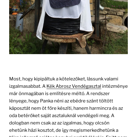
Most, hogy kipipáltuk a kötelezőket, lássunk valami
izgalmasabbat. A
Kék Abrosz Vendégasztal
intézménye
már önmagában is említésre méltó. A rendszer
lényege, hogy Panka néni az ebédre szánt töltött
káposztát nem öt főre készíti, hanem harmincra és az
oda betérőket saját asztaluknál vendégeli meg. A
dologban nem csak az az izgalmas, hogy olcsón
ehetünk házi kosztot, de így megismerkedhetünk a