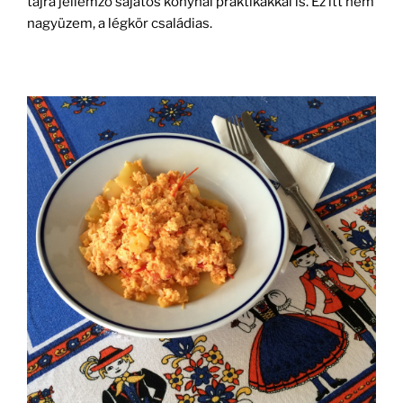
tájra jellemző sajátos konyhai praktikákkal is. Ez itt nem
nagyüzem, a légkör családias.