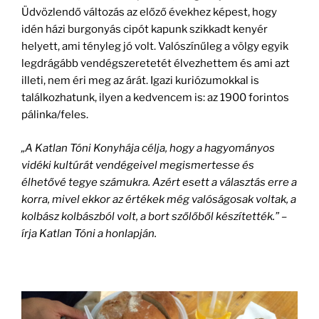
Üdvözlendő változás az előző évekhez képest, hogy
idén házi burgonyás cipót kapunk szikkadt kenyér
helyett, ami tényleg jó volt. Valószínűleg a völgy egyik
legdrágább vendégszeretetét élvezhettem és ami azt
illeti, nem éri meg az árát. Igazi kuriózumokkal is
találkozhatunk, ilyen a kedvencem is: az 1900 forintos
pálinka/feles.
„A Katlan Tóni Konyhája célja, hogy a hagyományos
vidéki kultúrát vendégeivel megismertesse és
élhetővé tegye számukra. Azért esett a választás erre a
korra, mivel ekkor az értékek még valóságosak voltak, a
kolbász kolbászból volt, a bort szőlőből készítették.” –
írja Katlan Tóni a honlapján.