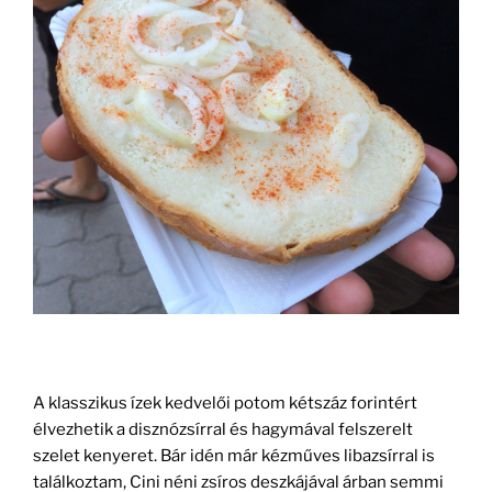
A klasszikus ízek kedvelői potom kétszáz forintért
élvezhetik a disznózsírral és hagymával felszerelt
szelet kenyeret. Bár idén már kézműves libazsírral is
találkoztam, Cini néni zsíros deszkájával árban semmi