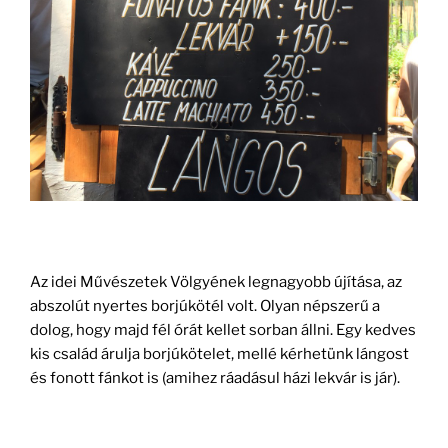
Az idei Művészetek Völgyének legnagyobb újítása, az
abszolút nyertes borjúkötél volt. Olyan népszerű a
dolog, hogy majd fél órát kellet sorban állni. Egy kedves
kis család árulja borjúkötelet, mellé kérhetünk lángost
és fonott fánkot is (amihez ráadásul házi lekvár is jár).