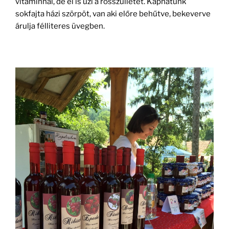
vitaminnal, de el is űzi a rosszullétet. Kaphatunk
sokfajta házi szörpöt, van aki előre behűtve, bekeverve
árulja félliteres üvegben.