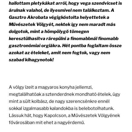
hallottam pletykákat arról, hogy vega szendvicset is
árulnak valahol, de ilyesmivel nem találkoztam. A
Gasztro Akrobata végigkóstolta helyettetek a
Művészetek Völgyét, nektek így nem maradt más
dolgotok, mint a hömpölygő tömegen
keresztülhasítva rárepülni a finomabbnál finomabb
gasztronómiai orgiákra. Hét pontba foglaltam össze
azokat az ételeket, amit nem fogtok, vagy nem
szabad kihagynotok!
A völgy ízeit a magyaros konyha jellemzi,
megtalálhatóak a sztenderdnek mondható ételek, úgy
mint a sült kolbász, de nagy szerencsénkre ennél
sokkal izgalmasabb kalandokba is belebotolhatunk.
Lássuk hát, hogy Kapolcson, a Művészetek Völgyének
fővárosában mit ehet a nagyérdemű.