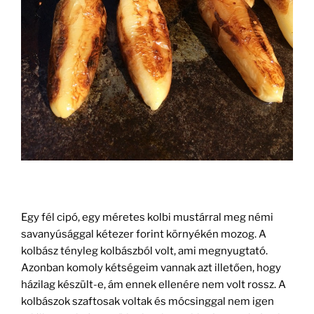
Egy fél cipó, egy méretes kolbi mustárral meg némi
savanyúsággal kétezer forint környékén mozog. A
kolbász tényleg kolbászból volt, ami megnyugtató.
Azonban komoly kétségeim vannak azt illetően, hogy
házilag készült-e, ám ennek ellenére nem volt rossz. A
kolbászok szaftosak voltak és mócsinggal nem igen