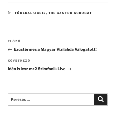
KATEGÓRIÁK
FŐOLDALKICSI2
,
THE GASTRO ACROBAT
Bejegyzés
ELŐZŐ
Korábbi
navigáció
bejegyzés
Ezüstérmes a Magyar Vízilabda Válogatott!
KÖVETKEZŐ
Következő
bejegyzés
Idén is lesz mr2 Szimfonik Live
Keresés
Keresé
a
következő
kifejezésre: