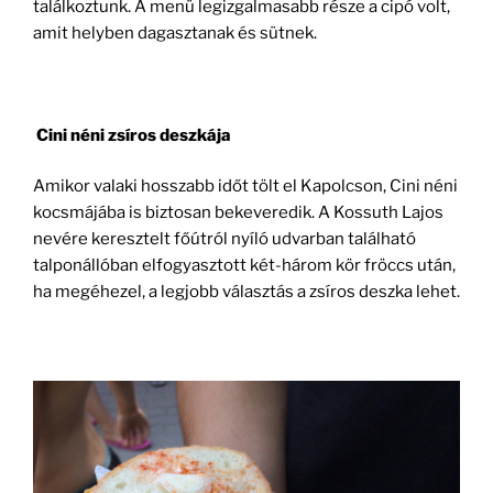
találkoztunk. A menü legizgalmasabb része a cipó volt,
amit helyben dagasztanak és sütnek.
Cini néni zsíros deszkája
Amikor valaki hosszabb időt tölt el Kapolcson, Cini néni
kocsmájába is biztosan bekeveredik. A Kossuth Lajos
nevére keresztelt főútról nyíló udvarban található
talponállóban elfogyasztott két-három kör fröccs után,
ha megéhezel, a legjobb választás a zsíros deszka lehet.