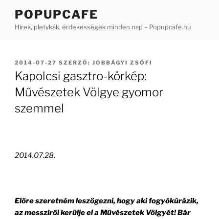
Tartalomhoz
POPUPCAFE
Hírek, pletykák, érdekességek minden nap – Popupcafe.hu
BEKÜLDVE:
2014-07-27
SZERZŐ:
JOBBÁGYI ZSÓFI
Kapolcsi gasztro-körkép:
Művészetek Völgye gyomor
szemmel
2014.07.28.
Előre szeretném leszögezni, hogy aki fogyókúrázik,
az messziről kerülje el a Művészetek Völgyét! Bár