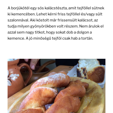
A borjúkötél egy sós kalácstészta, amit tejföllel sütnek
ki kemencében. Lehet kérni friss tejföllel és/vagy sült
szalonnával. Aki kóstolt már frissensült kalácsot, az
tudja milyen gyönyörökben volt részem. Nem árulok el
azzal sem nagy titkot, hogy sokat dob a dolgon a
kemence. A jó minőségű tejföl csak hab a tortán.