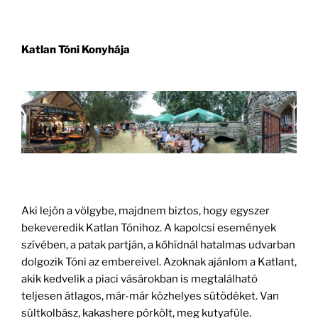
Katlan Tóni Konyhája
Aki lejön a völgybe, majdnem biztos, hogy egyszer
bekeveredik Katlan Tónihoz. A kapolcsi események
szívében, a patak partján, a kőhídnál hatalmas udvarban
dolgozik Tóni az embereivel. Azoknak ajánlom a Katlant,
akik kedvelik a piaci vásárokban is megtalálható
teljesen átlagos, már-már közhelyes sütödéket. Van
sültkolbász, kakashere pörkölt, meg kutyafüle.