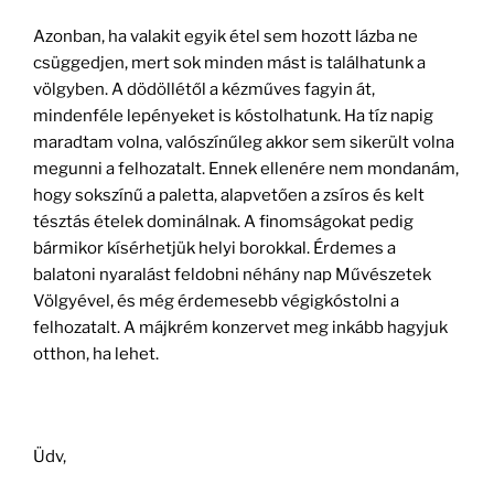
Azonban, ha valakit egyik étel sem hozott lázba ne
csüggedjen, mert sok minden mást is találhatunk a
völgyben. A dödöllétől a kézműves fagyin át,
mindenféle lepényeket is kóstolhatunk. Ha tíz napig
maradtam volna, valószínűleg akkor sem sikerült volna
megunni a felhozatalt. Ennek ellenére nem mondanám,
hogy sokszínű a paletta, alapvetően a zsíros és kelt
tésztás ételek dominálnak. A finomságokat pedig
bármikor kísérhetjük helyi borokkal. Érdemes a
balatoni nyaralást feldobni néhány nap Művészetek
Völgyével, és még érdemesebb végigkóstolni a
felhozatalt. A májkrém konzervet meg inkább hagyjuk
otthon, ha lehet.
Üdv,