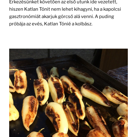
Érkezésünket követően az első utunk ide vezetett,
hiszen Katlan Tónit nem lehet kihagyni, ha a kapolcsi
gasztronómiát akarjuk górcső alá venni. A puding
próbája az evés, Katlan Tónié a kolbász.