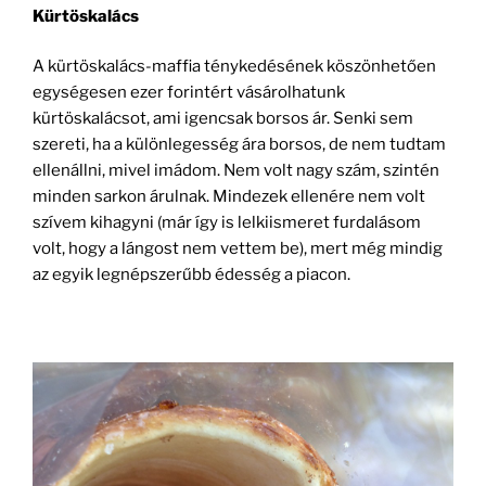
Kürtöskalács
A kürtöskalács-maffia ténykedésének köszönhetően
egységesen ezer forintért vásárolhatunk
kürtöskalácsot, ami igencsak borsos ár. Senki sem
szereti, ha a különlegesség ára borsos, de nem tudtam
ellenállni, mivel imádom. Nem volt nagy szám, szintén
minden sarkon árulnak. Mindezek ellenére nem volt
szívem kihagyni (már így is lelkiismeret furdalásom
volt, hogy a lángost nem vettem be), mert még mindig
az egyik legnépszerűbb édesség a piacon.