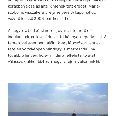
korábban a család által kimenekített eredeti Mária-
szobor is visszakerült régi helyére. A kápolnához
vezető lépcső 2006-ban készült el.
A hegyre a budaörsi nefelejcs utcai temető elől
indulunk, aki autóval érkezik, itt könnyen leparkolhat. A
temetővel szemben találunk egy lépcsősort, ennek
tetején voltaképpen mindegy is, merre indulunk
tovább, a lényeg, hogy mindig a felfelé tartó utat
válasszuk, akkor biztos a hegy tetején lyukadunk ki.