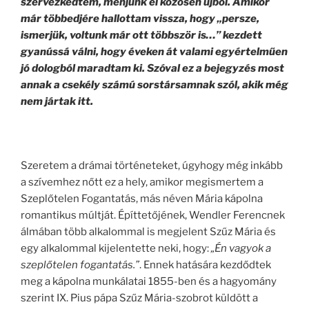
szervezkedtem, menjünk el közösen újból. Amikor
már többedjére hallottam vissza, hogy „persze,
ismerjük, voltunk már ott többször is…” kezdett
gyanússá válni, hogy éveken át valami egyértelműen
jó dologból maradtam ki. Szóval ez a bejegyzés most
annak a csekély számú sorstársamnak szól, akik még
nem jártak itt.
Szeretem a drámai történeteket, úgyhogy még inkább
a szívemhez nőtt ez a hely, amikor megismertem a
Szeplőtelen Fogantatás, más néven Mária kápolna
romantikus múltját. Építtetőjének, Wendler Ferencnek
álmában több alkalommal is megjelent Szűz Mária és
egy alkalommal kijelentette neki, hogy:
„Én vagyok a
szeplőtelen fogantatás.”
. Ennek hatására kezdődtek
meg a kápolna munkálatai 1855-ben és a hagyomány
szerint IX. Pius pápa Szűz Mária-szobrot küldött a