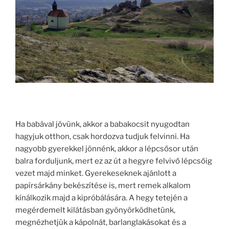
Ha babával jövünk, akkor a babakocsit nyugodtan
hagyjuk otthon, csak hordozva tudjuk felvinni. Ha
nagyobb gyerekkel jönnénk, akkor a lépcsősor után
balra forduljunk, mert ez az út a hegyre felvivő lépcsőig
vezet majd minket. Gyerekeseknek ajánlott a
papírsárkány bekészítése is, mert remek alkalom
kínálkozik majd a kipróbálására. A hegy tetején a
megérdemelt kilátásban gyönyörködhetünk,
megnézhetjük a kápolnát, barlanglakásokat és a