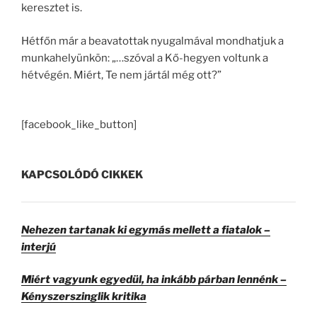
keresztet is.
Hétfőn már a beavatottak nyugalmával mondhatjuk a
munkahelyünkön: „…szóval a Kő-hegyen voltunk a
hétvégén. Miért, Te nem jártál még ott?”
[facebook_like_button]
KAPCSOLÓDÓ CIKKEK
Nehezen tartanak ki egymás mellett a fiatalok –
interjú
Miért vagyunk egyedül, ha inkább párban lennénk –
Kényszerszinglik kritika