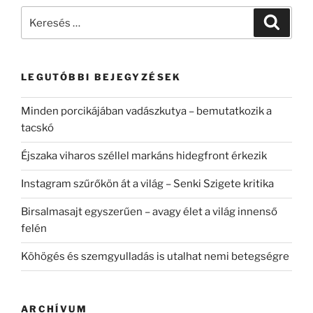
Keresés
Keresé
a
következő
kifejezésre:
LEGUTÓBBI BEJEGYZÉSEK
Minden porcikájában vadászkutya – bemutatkozik a
tacskó
Éjszaka viharos széllel markáns hidegfront érkezik
Instagram szűrőkön át a világ – Senki Szigete kritika
Birsalmasajt egyszerűen – avagy élet a világ innenső
felén
Köhögés és szemgyulladás is utalhat nemi betegségre
ARCHÍVUM