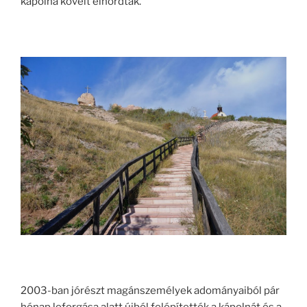
kápolna köveit elhordták.
2003-ban jórészt magánszemélyek adományaiból pár
hónap leforgása alatt újból felépítették a kápolnát és a