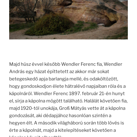
Majd húsz évvel később Wendler Ferenc fia, Wendler
András egy házat építtetett az akkor már sokat
betegeskedő apja barlangja mellé, és odaköltözött,
hogy gondoskodjon élete hátralévő napjaiban róla és a
kápolnáról. Wendler Ferenc 1897. február 21-én hunyt
el, sírja a kápolna mögött található. Halálát követően fia,
majd 1920-tól unokája, Groß Mátyás vette át a kápolna
gondozását, aki dédapjához hasonlóan szintén a
hegyen élt. A második világháború során több lövés is
érte a kápolnát, majd a kitelepítéseket követően a