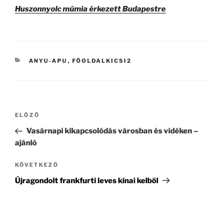
Huszonnyolc múmia érkezett Budapestre
KATEGÓRIÁK
ANYU-APU
,
FŐOLDALKICSI2
Bejegyzés
ELŐZŐ
Korábbi
navigáció
bejegyzés
Vasárnapi kikapcsolódás városban és vidéken –
ajánló
KÖVETKEZŐ
Következő
bejegyzés
Újragondolt frankfurti leves kínai kelből