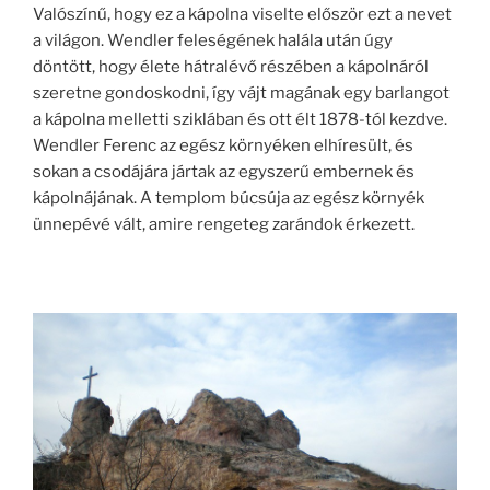
Valószínű, hogy ez a kápolna viselte először ezt a nevet
a világon. Wendler feleségének halála után úgy
döntött, hogy élete hátralévő részében a kápolnáról
szeretne gondoskodni, így vájt magának egy barlangot
a kápolna melletti sziklában és ott élt 1878-tól kezdve.
Wendler Ferenc az egész környéken elhíresült, és
sokan a csodájára jártak az egyszerű embernek és
kápolnájának. A templom búcsúja az egész környék
ünnepévé vált, amire rengeteg zarándok érkezett.