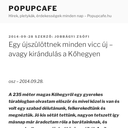
Tartalomhoz
POPUPCAFE
Hírek, pletykák, érdekességek minden nap – Popupcafe.hu
BEKÜLDVE:
2014-09-28
SZERZŐ:
JOBBÁGYI ZSÓFI
Egy újszülöttnek minden vicc új –
avagy kirándulás a Kőhegyen
osz – 2014.09.28.
A 235 méter magas Kőhegyről egy gyerekes
túrablogban olvastam először és mivel közel is van és
volt egy szabad délutánunk, felkerekedtünk és
megnéztük. Jó kis sétát tettünk, nagyon tetszett így
másnap már áradoztam róla a barátainknak, és