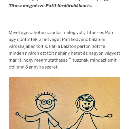
Titusz megnézze Patit fürdőruhában is.
Mivel egész héten izzadós meleg volt, Titusz és Pati
úgy döntöttek, a hétvégét Pati kedvenc balatoni
városkájában töltik. Pati a Balaton parton nőtt fel,
minden nyáron ott tölt néhány hetet és nagyon vágyott
már rá, hogy megmutathassa Titusznak, mindazt amit
ott lenn ő annyira szeret.