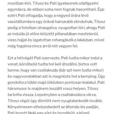
mostban élni. Titusz és Pati igyekeznek odafigyelni
egymásra, de ebben soha nem fognak hasonlítani. Épp
ezért Pati elfogadja, hogy a negyed órára lévő
vasútállomásra egy órával hamarabb elindulnak, Titusz
pedig a fotelban olvasgatva nyugodtan tűri, ahogy Pati
az indulás jó előre kitűzött pillanatában meztelenül,
vizes hajjal és izgatottan rohangászik a lakásban, mivel
még fogalma nincs arról mit vegyen fel.
Ezt a hétvégét Pati szervezte. Pati tudta mikor indul a
vonat, körülbelül tudta hol kell átszállni, biztos volt
benne, hogy van csatlakozás (bár azt nem tudta mikor)
és nagyvonalakban azt is megnézte hol a kemping. Úgy
gondolta a többi majd útközben pontosan kialakul. Pati
háromszor is majdnem leszállt rossz helyen, Titusz
tartotta vissza. Lepsényben a csatlakozásra várva,
Titusz végül úgy döntött nem nyugtalankodik tovább.
Kényelmesen elhelyezkedett az állomás kis padján,
Pati hozott Neki egy sört és hozzábújt, a közeli