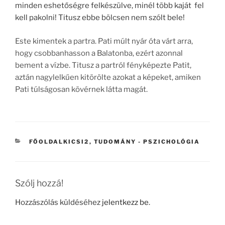
minden eshetőségre felkészülve, minél több kaját fel
kell pakolni! Titusz ebbe bölcsen nem szólt bele!
Este kimentek a partra. Pati múlt nyár óta várt arra,
hogy csobbanhasson a Balatonba, ezért azonnal
bement a vízbe. Titusz a partról fényképezte Patit,
aztán nagylelkűen kitörölte azokat a képeket, amiken
Pati túlságosan kövérnek látta magát.
KATEGÓRIÁK
FŐOLDALKICSI2
,
TUDOMÁNY - PSZICHOLÓGIA
Szólj hozzá!
Hozzászólás küldéséhez
jelentkezz be
.