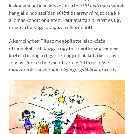
kiskocsmából kihallatszottak a foci VB első meccsének
hangjai, a nap szelíden sütött és arannyá rajzolta a kis
állomás kopott épületeit. Patit átjárta a pillanat és úgy
érezte a hétvégéjük igazán elkezdődött.
A kempingben Titusz megépítette első közös
otthonukat. Pati buzgón úgy tett mintha segítene és
közben boldogan figyelte, hogy ölt alakot a kis piros
tescos sátor és hogyan rittyent elé Titusz műve
megkoronázásaképpen még egy gyékényteraszt is.