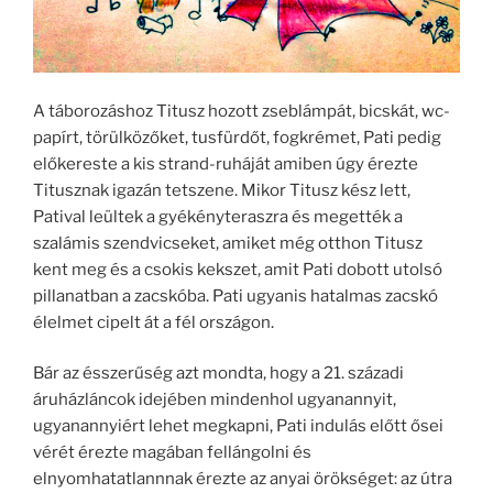
A táborozáshoz Titusz hozott zseblámpát, bicskát, wc-
papírt, törülközőket, tusfürdőt, fogkrémet, Pati pedig
előkereste a kis strand-ruháját amiben úgy érezte
Titusznak igazán tetszene. Mikor Titusz kész lett,
Patival leültek a gyékényteraszra és megették a
szalámis szendvicseket, amiket még otthon Titusz
kent meg és a csokis kekszet, amit Pati dobott utolsó
pillanatban a zacskóba. Pati ugyanis hatalmas zacskó
élelmet cipelt át a fél országon.
Bár az ésszerűség azt mondta, hogy a 21. századi
áruházláncok idejében mindenhol ugyanannyit,
ugyanannyiért lehet megkapni, Pati indulás előtt ősei
vérét érezte magában fellángolni és
elnyomhatatlannnak érezte az anyai örökséget: az útra