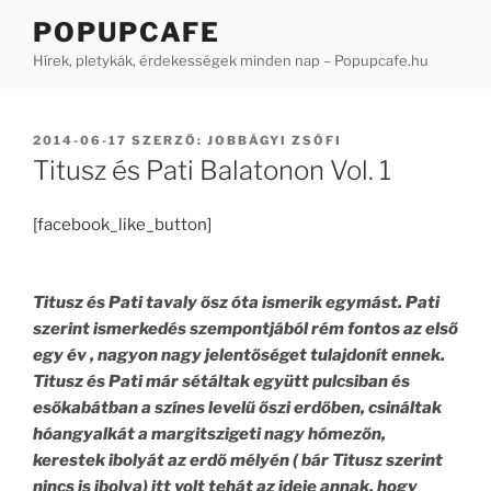
Tartalomhoz
POPUPCAFE
Hírek, pletykák, érdekességek minden nap – Popupcafe.hu
BEKÜLDVE:
2014-06-17
SZERZŐ:
JOBBÁGYI ZSÓFI
Titusz és Pati Balatonon Vol. 1
[facebook_like_button]
Titusz és Pati tavaly ősz óta ismerik egymást. Pati
szerint ismerkedés szempontjából rém fontos az első
egy év , nagyon nagy jelentőséget tulajdonít ennek.
Titusz és Pati már sétáltak együtt pulcsiban és
esőkabátban a színes levelű őszi erdőben, csináltak
hóangyalkát a margitszigeti nagy hómezőn,
kerestek ibolyát az erdő mélyén ( bár Titusz szerint
nincs is ibolya) itt volt tehát az ideje annak, hogy