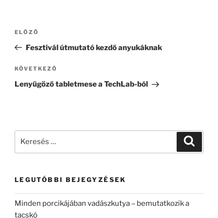
Bejegyzés
ELŐZŐ
Korábbi
navigáció
bejegyzés
Fesztivál útmutató kezdő anyukáknak
KÖVETKEZŐ
Következő
bejegyzés
Lenyűgöző tabletmese a TechLab-ból
Keresés
Keresé
a
következő
kifejezésre:
LEGUTÓBBI BEJEGYZÉSEK
Minden porcikájában vadászkutya – bemutatkozik a
tacskó