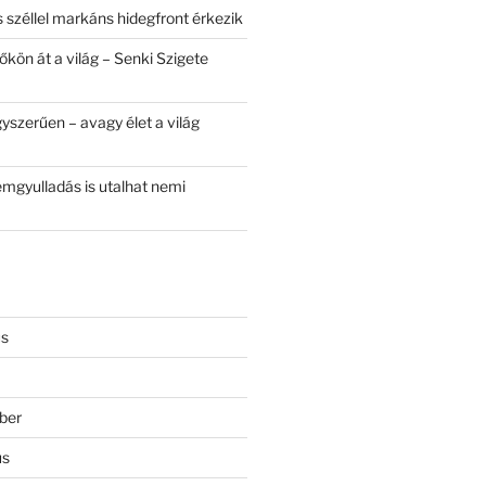
 széllel markáns hidegfront érkezik
kön át a világ – Senki Szigete
yszerűen – avagy élet a világ
mgyulladás is utalhat nemi
us
ber
us