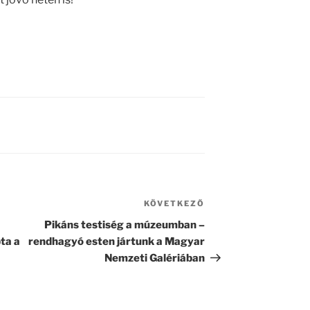
KÖVETKEZŐ
Következő
bejegyzés
Pikáns testiség a múzeumban –
ta a
rendhagyó esten jártunk a Magyar
Nemzeti Galériában