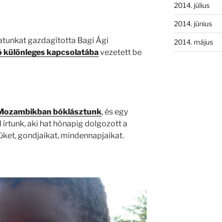
2014. július
2014. június
atunkat gazdagította Bagi Ági
2014. május
ó különleges kapcsolatába
vezetett be
Mozambikban bóklásztunk
, és egy
írtunk, aki hat hónapig dolgozott a
üket, gondjaikat, mindennapjaikat.