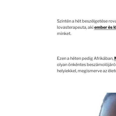
Szintén a hét beszélgetése rov
lovasterapeuta, aki
ember és l
minket.
Ezen a héten pedig Afrikában,
olyan önkéntes beszámolójáról 
helyiekkel, megismerve az élet