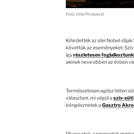
Fotó: Orlai Produkció
Kihirdették az idei Nobel-díjak 
követtük az eseményeket. Szív
így
részletesen foglalkoztunk
akinek neve ebben az évben vál
Természetesen egész héten süt
választani, mi végül a
szív-süti
böngésznetek a
Gasztro Akro
Olvassatok, szeressetek minket