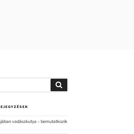
Keresés
BEJEGYZÉSEK
ájában vadászkutya – bemutatkozik