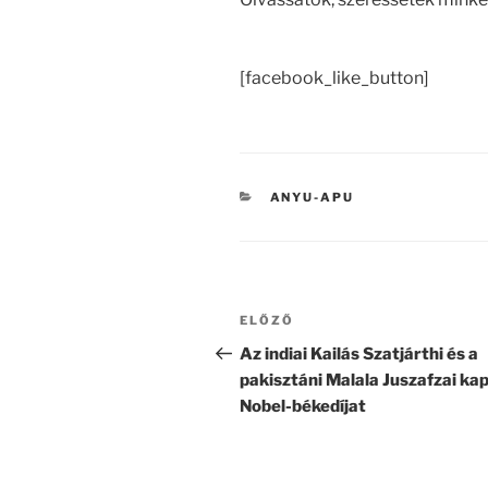
[facebook_like_button]
KATEGÓRIÁK
ANYU-APU
Bejegyzés
ELŐZŐ
Korábbi
navigáció
bejegyzés
Az indiai Kailás Szatjárthi és a
pakisztáni Malala Juszafzai kap
Nobel-békedíjat