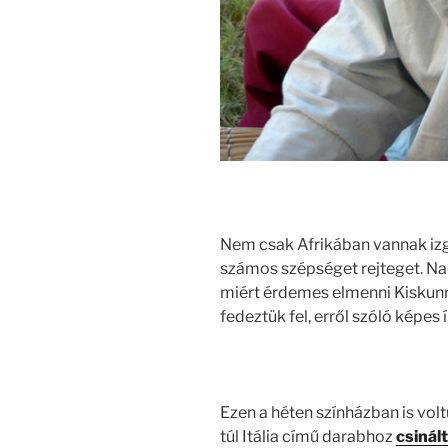
Nem csak Afrikában vannak izg
számos szépséget rejteget. Nad
miért érdemes elmenni Kiskunm
fedeztük fel, erről szóló képes
Ezen a héten színházban is volt
túl Itália című darabhoz
csinál