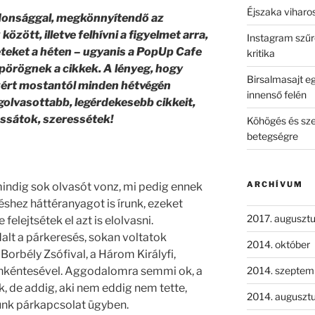
Éjszaka viharos
jdonsággal, megkönnyítendő az
özött, illetve felhívni a figyelmet arra,
Instagram szűrő
eteket a héten – ugyanis a PopUp Cafe
kritika
 pörögnek a cikkek. A lényeg, hogy
Birsalmasajt eg
zért mostantól minden hétvégén
innenső felén
golvasottabb, legérdekesebb cikkeit,
vassátok, szeressétek!
Köhögés és sze
betegségre
ARCHÍVUM
indig sok olvasót vonz, mi pedig ennek
shez háttéranyagot is írunk, ezeket
2017. auguszt
 felejtsétek el azt is elolvasni.
dalt a párkeresés, sokan voltatok
2014. október
orbély Zsófival, a Három Királyfi,
nkéntesével. Aggodalomra semmi ok, a
2014. szeptem
 de addig, aki nem eddig nem tette,
2014. auguszt
tunk párkapcsolat ügyben.