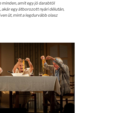
minden, amit egy jó darabtól
 akár egy átborozott nyári délután,
ven üt, mint a legdurvább olasz