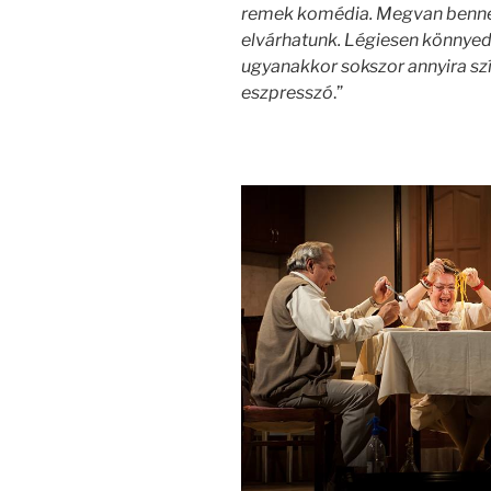
remek komédia. Megvan benne 
elvárhatunk. Légiesen könnyed,
ugyanakkor sokszor annyira szí
eszpresszó
.”