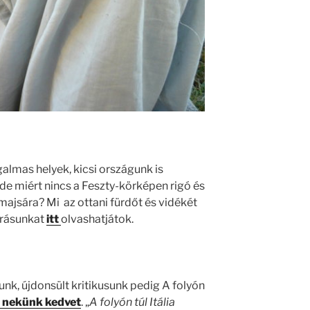
almas helyek, kicsi országunk is
e miért nincs a Feszty-körképen rigó és
ajsára? Mi az ottani fürdőt és vidékét
 írásunkat
itt
olvashatjátok.
unk, újdonsült kritikusunk pedig A folyón
t nekünk kedvet
. „
A folyón túl Itália