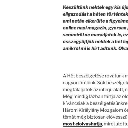
Készültünk nektek egy kis ú
eligazodást a héten történtek k
ami netán elkerülte a figyelm
online napi magazin, gyorsan
semmiről ne maradjatok le, e
összegyűjtjük nektek a hét le
amikről mi is hírt adtunk. Ol
A Hét beszélgetése rovatunk m
nagyon örülünk. Sok beszélgeté
megtaláljátok az interjú alatt, ne
Még mindig lázban tartja az ol
kíváncsiak a beszélgetésünkre B
Három Királylány Mozgalom ö
témát még biztosan elővesszük,
most elolvashatja
, mire jutot