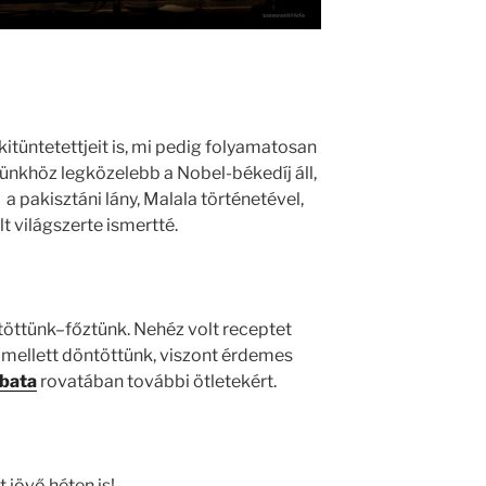
kitüntetettjeit is, mi pedig folyamatosan
ünkhöz legközelebb a Nobel-békedíj áll,
a pakisztáni lány, Malala történetével,
t világszerte ismertté.
öttünk–főztünk. Nehéz volt receptet
mellett döntöttünk, viszont érdemes
bata
rovatában további ötletekért.
 jövő héten is!