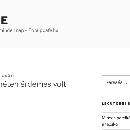
FE
 minden nap – Popupcafe.hu
 ZSÓFI
Keresés
 héten érdemes volt
a
következő
kifejezésre:
LEGUTÓBBI 
Minden porcik
a tacskó