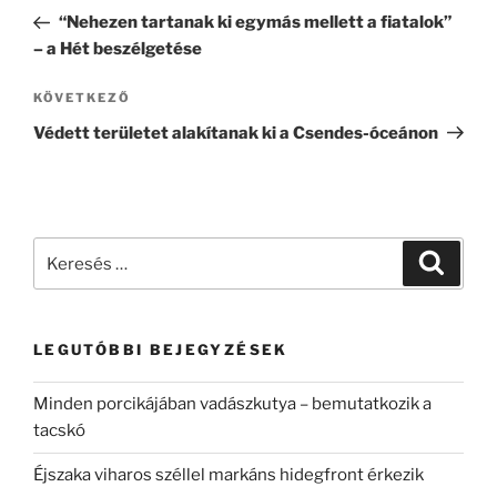
navigáció
bejegyzés
“Nehezen tartanak ki egymás mellett a fiatalok”
– a Hét beszélgetése
KÖVETKEZŐ
Következő
bejegyzés
Védett területet alakítanak ki a Csendes-óceánon
Keresés
Keresé
a
következő
kifejezésre:
LEGUTÓBBI BEJEGYZÉSEK
Minden porcikájában vadászkutya – bemutatkozik a
tacskó
Éjszaka viharos széllel markáns hidegfront érkezik