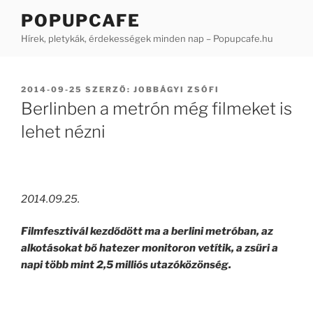
Tartalomhoz
POPUPCAFE
Hírek, pletykák, érdekességek minden nap – Popupcafe.hu
BEKÜLDVE:
2014-09-25
SZERZŐ:
JOBBÁGYI ZSÓFI
Berlinben a metrón még filmeket is
lehet nézni
2014.09.25.
Filmfesztivál kezdődött ma a berlini metróban, az
alkotásokat bő hatezer monitoron vetítik, a zsűri a
napi több mint 2,5 milliós utazóközönség.