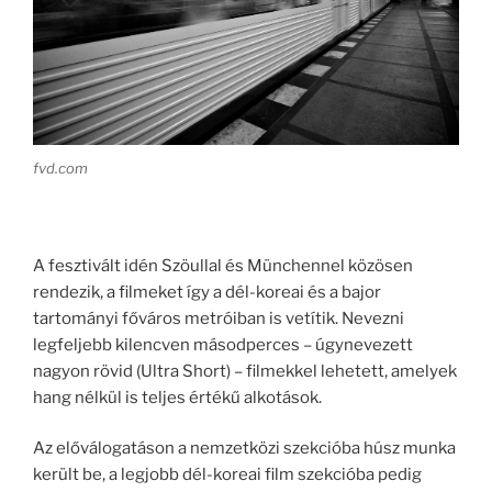
fvd.com
A fesztivált idén Szöullal és Münchennel közösen
rendezik, a filmeket így a dél-koreai és a bajor
tartományi főváros metróiban is vetítik. Nevezni
legfeljebb kilencven másodperces – úgynevezett
nagyon rövid (Ultra Short) – filmekkel lehetett, amelyek
hang nélkül is teljes értékű alkotások.
Az előválogatáson a nemzetközi szekcióba húsz munka
került be, a legjobb dél-koreai film szekcióba pedig