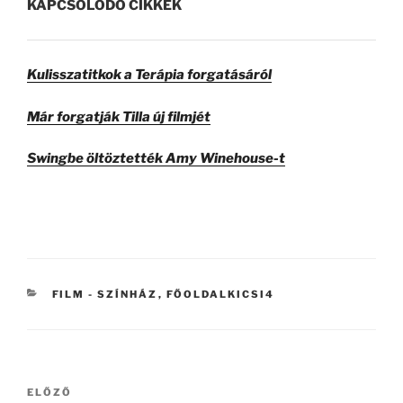
KAPCSOLÓDÓ CIKKEK
Kulisszatitkok a Terápia forgatásáról
Már forgatják Tilla új filmjét
Swingbe öltöztették Amy Winehouse-t
KATEGÓRIÁK
FILM - SZÍNHÁZ
,
FŐOLDALKICSI4
Bejegyzés
ELŐZŐ
Korábbi