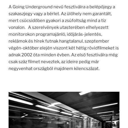
A Going Underground nevű fesztiválra a belépőjegy a
szakaszjegy vagy a bérlet. Az ülőhely nem garantált,
mert csúcsidőben gyakori a zsúfoltság mind a tíz
vonalon. A szerelvények utasterében elhelyezett
monitorokon programajánló, időjárás-jelentés,
reklámok és hírek futnak hangtalanul, szeptember
végén-október elején viszont két hétig rövidfilmeket is
adnak 2002 óta minden évben. Az első fesztiválra még
csak száz filmet neveztek, az ideire pedig már
negyvenhat országból majdnem kilencszázat.