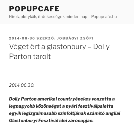
Tartalomhoz
POPUPCAFE
Hírek, pletykák, érdekességek minden nap – Popupcafe.hu
BEKÜLDVE:
2014-06-30
SZERZŐ:
JOBBÁGYI ZSÓFI
Véget ért a glastonbury – Dolly
Parton tarolt
2014.06.30.
Dolly Parton amerikai countryénekes vonzotta a
legnagyobb közönséget a nyári fesztiválpaletta
egyik legizgalmasabb színfoltjának számító angliai
Glastonburyi Fesztivál idei zárónapján.