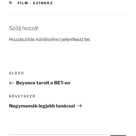
KATEGÓRIÁK
FILM - SZÍNHÁZ
Szólj hozzá!
Hozzászólás küldéséhez
jelentkezz be
.
Bejegyzés
ELŐZŐ
Korábbi
navigáció
bejegyzés
Beyonce tarolt a BET-en
KÖVETKEZŐ
Következő
bejegyzés
Nagymamák legjobb tanácsai