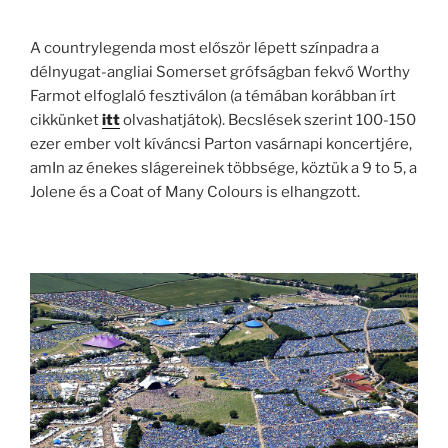
A countrylegenda most először lépett színpadra a
délnyugat-angliai Somerset grófságban fekvő Worthy
Farmot elfoglaló fesztiválon (a témában korábban írt
cikkünket
itt
olvashatjátok). Becslések szerint 100-150
ezer ember volt kíváncsi Parton vasárnapi koncertjére,
amIn az énekes slágereinek többsége, köztük a 9 to 5, a
Jolene és a Coat of Many Colours is elhangzott.