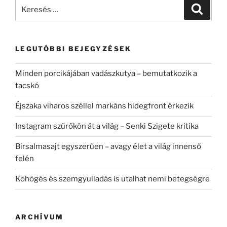
Keresés
Keresé
a
következő
kifejezésre:
LEGUTÓBBI BEJEGYZÉSEK
Minden porcikájában vadászkutya – bemutatkozik a
tacskó
Éjszaka viharos széllel markáns hidegfront érkezik
Instagram szűrőkön át a világ – Senki Szigete kritika
Birsalmasajt egyszerűen – avagy élet a világ innenső
felén
Köhögés és szemgyulladás is utalhat nemi betegségre
ARCHÍVUM