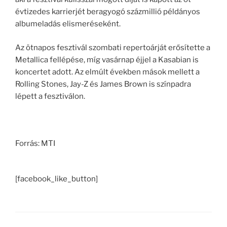
évtizedes karrierjét beragyogó százmillió példányos
albumeladás elismeréseként.
Az ötnapos fesztivál szombati repertoárját erősítette a
Metallica fellépése, míg vasárnap éjjel a Kasabian is
koncertet adott. Az elmúlt években mások mellett a
Rolling Stones, Jay-Z és James Brown is színpadra
lépett a fesztiválon.
Forrás: MTI
[facebook_like_button]