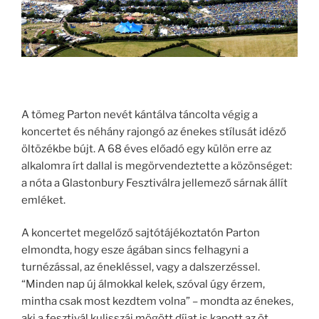
A tömeg Parton nevét kántálva táncolta végig a
koncertet és néhány rajongó az énekes stílusát idéző
öltözékbe bújt. A 68 éves előadó egy külön erre az
alkalomra írt dallal is megörvendeztette a közönséget:
a nóta a Glastonbury Fesztiválra jellemező sárnak állít
emléket.
A koncertet megelőző sajtótájékoztatón Parton
elmondta, hogy esze ágában sincs felhagyni a
turnézással, az énekléssel, vagy a dalszerzéssel.
“Minden nap új álmokkal kelek, szóval úgy érzem,
mintha csak most kezdtem volna” – mondta az énekes,
aki a fesztivál kulisszái mögött díjat is kapott az öt