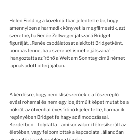
Helen Fielding a közelmúltban jelentette be, hogy
amennyiben a harmadik könyvet is megfilmesítik, azt
szeretné, ha Renée Zellweger játszaná Bridget
figuráját. „Renée csodálatosat alakított Bridgetként,
pompás lenne, ha a szerepet ismét eljátszaná” –
hangoztatta az írónő a Welt am Sonntag című német
lapnak adott interjújában.
A kérdésre, hogy nem klisészerűek-e a főszereplő
evési rohamai és nem egy idejétmúlt képet mutat be a
nőkről, az ötvenhat éves írónő kijelentette, harmadik
regényében Bridget felhagy az álmodozással.
Kezdetben – folytatta – amikor valami félresikerült az
életében, vagy felbomlottak a kapcsolatai, állandóan
visszatért a súlyprobléma témája.