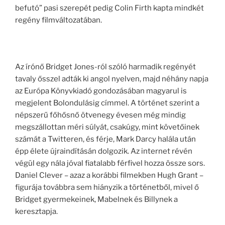
befutó” pasi szerepét pedig Colin Firth kapta mindkét
regény filmváltozatában.
Az írónő Bridget Jones-ról szóló harmadik regényét
tavaly ősszel adták ki angol nyelven, majd néhány napja
az Európa Könyvkiadó gondozásában magyarul is
megjelent Bolondulásig címmel. A történet szerint a
népszerű főhősnő ötvenegy évesen még mindig
megszállottan méri súlyát, csakúgy, mint követőinek
számát a Twitteren, és férje, Mark Darcy halála után
épp élete újraindításán dolgozik. Az internet révén
végül egy nála jóval fiatalabb férfivel hozza össze sors.
Daniel Clever – azaz a korábbi filmekben Hugh Grant –
figurája továbbra sem hiányzik a történetből, mivel ő
Bridget gyermekeinek, Mabelnek és Billynek a
keresztapja.