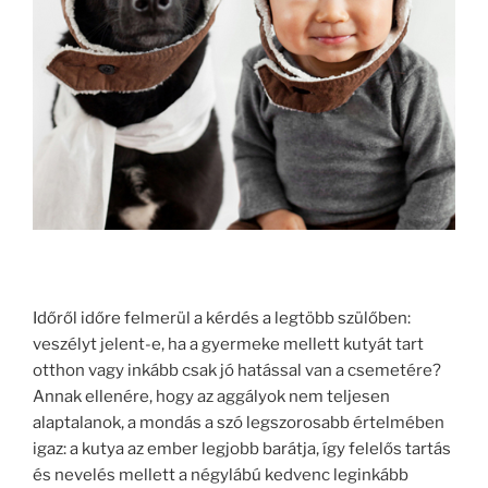
Időről időre felmerül a kérdés a legtöbb szülőben:
veszélyt jelent-e, ha a gyermeke mellett kutyát tart
otthon vagy inkább csak jó hatással van a csemetére?
Annak ellenére, hogy az aggályok nem teljesen
alaptalanok, a mondás a szó legszorosabb értelmében
igaz: a kutya az ember legjobb barátja, így felelős tartás
és nevelés mellett a négylábú kedvenc leginkább