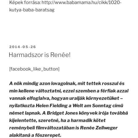
Képek forrása: http://www.babamama.hu/cikk/1020-
kutya-baba-baratsag
BEKÜLDVE:
2014-05-26
Harmadszor is Renée!
[facebook_like_button]
A nők mindig azon lovagolnak, mit tettek rosszul és
min kellene változtatni, ezzel szemben a férfiak azzal
vannak elfoglalva, hogyan uralják környezetüket –
nyilatkozta Helen Fielding a Welt am Sonntag című
német lapnak. A Bridget Jones könyvek írója továbbá
kijelentette, szeretné, ha a harmadik kötet
reménybeli filmváltozatában is Renée Zellweger
alakítaná a főszerepet.