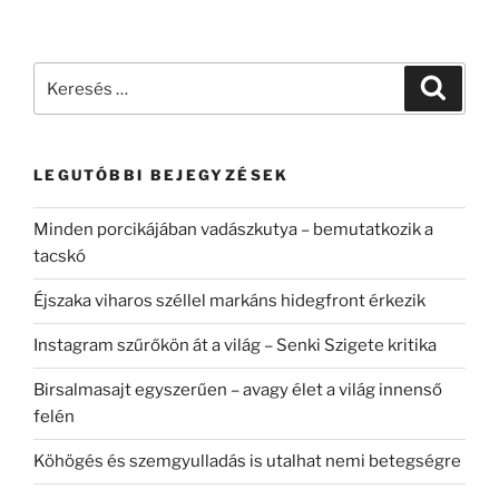
Keresés
Keresé
a
következő
kifejezésre:
LEGUTÓBBI BEJEGYZÉSEK
Minden porcikájában vadászkutya – bemutatkozik a
tacskó
Éjszaka viharos széllel markáns hidegfront érkezik
Instagram szűrőkön át a világ – Senki Szigete kritika
Birsalmasajt egyszerűen – avagy élet a világ innenső
felén
Köhögés és szemgyulladás is utalhat nemi betegségre