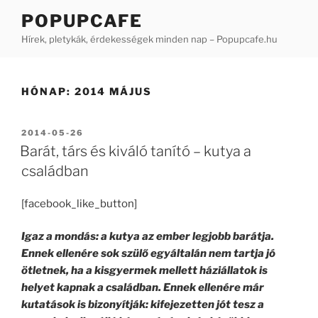
Tartalomhoz
POPUPCAFE
Hírek, pletykák, érdekességek minden nap – Popupcafe.hu
HÓNAP: 2014 MÁJUS
BEKÜLDVE:
2014-05-26
Barát, társ és kiváló tanító – kutya a
családban
[facebook_like_button]
Igaz a mondás: a kutya az ember legjobb barátja.
Ennek ellenére sok szülő egyáltalán nem tartja jó
ötletnek, ha a kisgyermek mellett háziállatok is
helyet kapnak a családban. Ennek ellenére már
kutatások is bizonyítják: kifejezetten jót tesz a