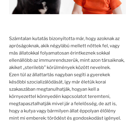
Számtalan kutatás bizonyította már, hogy azoknak az
apróságoknak, akik négylábú mellett nőttek fel, vagy
más állatokkal folyamatosan érintkeznek sokkal
ellenállóbb az immunrendszerük, mint azon társaiknak,
akiket „sterilebb” körülmények között nevelnek.
Ezen túl az állattartás nagyban segíti a gyerekek
későbbi szocializálódását, így már életük korai
szakaszában megtanulhatják, hogyan kell a
környezettel könnyedén kapcsolatot teremteni,
megtapasztalhatják mivel jár a felelősség, de azt is,
hogy a kutya vagy bármilyen állat éppolyan élőlény
mint mi emberek: törődést és gondoskodást igényel.