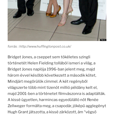
forrás : http://www.huffingtonpost.co.uk/
Bridget Jones, a cseppet sem tökéletes szingli
történetét Helen Fielding tollából ismeri a világ, a
Bridget Jones naplója 1996-ban jelent meg, majd
három évvel később következett a második kötet,
Mindjárt megőrülök címmel. A két regényből
világszerte több mint tizenöt millió példány kelt el,
majd 2001-ben a történetet filmvászonra is adaptálták.
A kissé ügyetlen, harmincas egyedülálló nőt Renée
Zellweger formálta meg, a csapodár, jóképű agglegényt
Hugh Grant játszotta, a kissé zárkózott, ám “végső