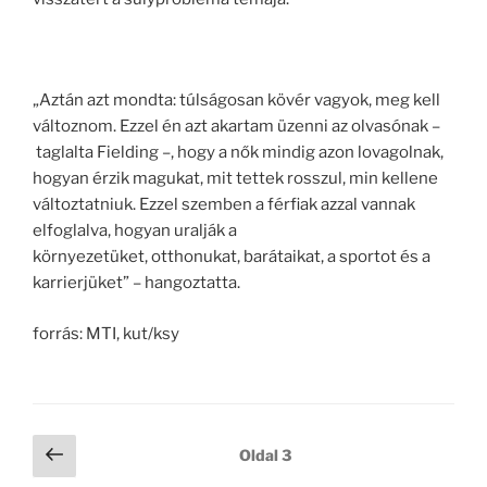
„Aztán azt mondta: túlságosan kövér vagyok, meg kell
változnom. Ezzel én azt akartam üzenni az olvasónak –
taglalta Fielding –, hogy a nők mindig azon lovagolnak,
hogyan érzik magukat, mit tettek rosszul, min kellene
változtatniuk. Ezzel szemben a férfiak azzal vannak
elfoglalva, hogyan uralják a
környezetüket, otthonukat, barátaikat, a sportot és a
karrierjüket” – hangoztatta.
forrás: MTI, kut/ksy
Bejegyzés
Előző
Oldal
3
oldal
navigáció